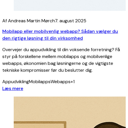
Af Andreas Martin Mørch
7. august 2025
Mobilapp eller mobilvenlig webapp? Sådan vælger du
den rigtige løsning til din virksomhed
Overvejer du appudvikling til din voksende forretning? Få
styr på forskellene mellem mobilapps og mobilvenlige
webapps, økonomien bag løsningerne og de vigtigste
tekniske kompromisser før du beslutter dig.
Appudvikling
Mobilapps
Webapps
+1
Læs mere