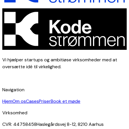
Vi hjælper startups og ambitiøse virksomheder med at
oversætte idé til virkelighed.
Navigation
Hjem
Om os
Cases
Priser
Book et møde
Virksomhed
CVR: 44758458
Haslegårdsvej 8-12, 8210 Aarhus