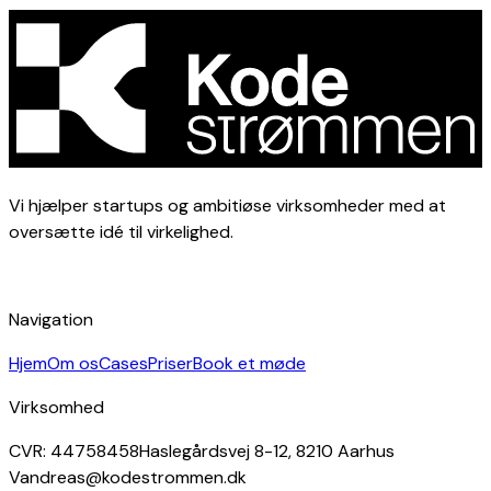
Vi hjælper startups og ambitiøse virksomheder med at
oversætte idé til virkelighed.
Navigation
Hjem
Om os
Cases
Priser
Book et møde
Virksomhed
CVR: 44758458
Haslegårdsvej 8-12, 8210 Aarhus
V
andreas@kodestrommen.dk